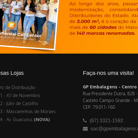
sas Lojas
Faça-nos uma visita!
GP Embalagens - Centro 
ro de Distribuição
Rua Presidente Dutra, 828 
 1 - XV de Novembro
Castelo Campo Grande - M
2 - Júlio de Castilho
CEP: 79.011-160
 3 - Mascarenhas de Moraes
 4 - Av. Guaicurus
(NOVA)
(67) 3321-1592
sac@gpembalagens.