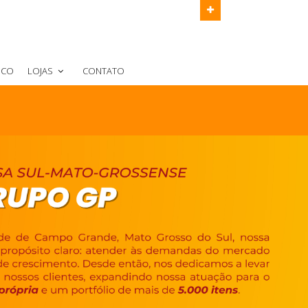
 MS
Ligue para nós
(67) 3321-1592
SCO
LOJAS
CONTATO