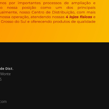
de Dist.
- Monte
S
com